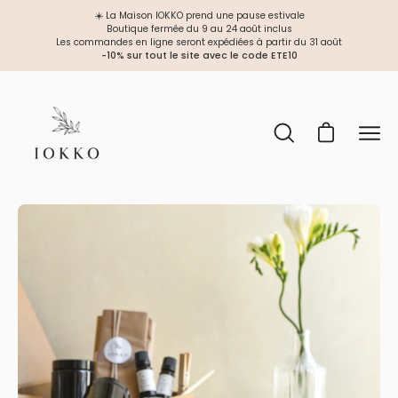
Aller
☀️ La Maison IOKKO prend une pause estivale
au
Boutique fermée du 9 au 24 août inclus
Les commandes en ligne seront expédiées à partir du 31 août
contenu
-10% sur tout le site avec le code ETE10
Ouvrir le panie
Ouvrir
Ouvri
la
le
barre
men
de
de
recherche
navi